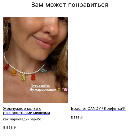
Отзывы
←
→
Жемчужное колье с
Браслет CANDY / Конфетки🍭
разноцветными мишками
5 555
₽
как мармеладки харибо
8 888
₽