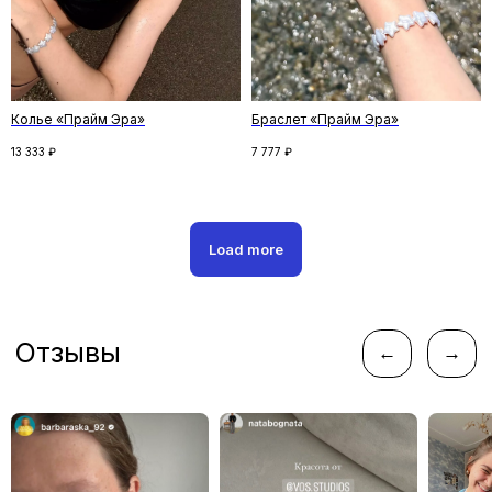
и делимся удивительными историями
Колье «Прайм Эра»
Браслет «Прайм Эра»
13 333
₽
7 777
₽
ПОДПИСАТЬСЯ
Нажимая кнопку «Подписаться», вы соглашаетесь
с
политикой конфиденциальности
Load more
Следите за новостями