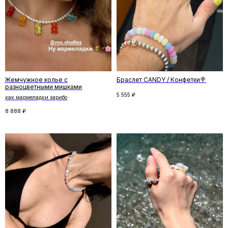
Отзывы
←
→
Жемчужное колье с
Браслет CANDY / Конфетки🍭
разноцветными мишками
5 555
₽
как мармеладки харибо
8 888
₽
Скидка на первый заказ
Подпишитесь на рассылку и получите
скидку на первый заказ. Рассказываем
о новинках и спецпредложениях,