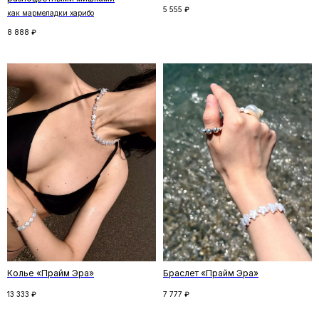
5 555
₽
как мармеладки харибо
8 888
₽
Скидка на первый заказ
Подпишитесь на рассылку и получите
скидку на первый заказ. Рассказываем
о новинках и спецпредложениях,
и делимся удивительными историями
ПОДПИСАТЬСЯ
Колье «Прайм Эра»
Браслет «Прайм Эра»
Нажимая кнопку «Подписаться», вы соглашаетесь
с
политикой конфиденциальности
13 333
₽
7 777
₽