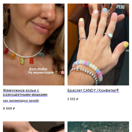
Отзывы
←
→
Жемчужное колье с
Браслет CANDY / Конфетки🍭
разноцветными мишками
5 555
₽
как мармеладки харибо
8 888
₽