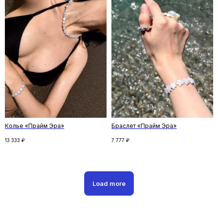
Скидка на первый заказ
Подпишитесь на рассылку и получите
скидку на первый заказ. Рассказываем
о новинках и спецпредложениях,
и делимся удивительными историями
ПОДПИСАТЬСЯ
Колье «Прайм Эра»
Браслет «Прайм Эра»
13 333
₽
7 777
₽
Нажимая кнопку «Подписаться», вы соглашаетесь
с
политикой конфиденциальности
Следите за новостями
Load more