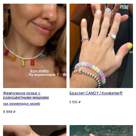
Отзывы
←
→
Жемчужное колье с
Браслет CANDY / Конфетки🍭
разноцветными мишками
5 555
₽
как мармеладки харибо
8 888
₽