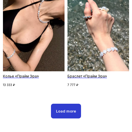
Скидка на первый заказ
Подпишитесь на рассылку и получите
скидку на первый заказ. Рассказываем
о новинках и спецпредложениях,
и делимся удивительными историями
ПОДПИСАТЬСЯ
Колье «Прайм Эра»
Браслет «Прайм Эра»
13 333
₽
7 777
₽
Нажимая кнопку «Подписаться», вы соглашаетесь
с
политикой конфиденциальности
Следите за новостями
Load more