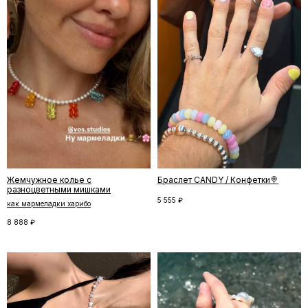
Отзывы
←
→
Жемчужное колье с
Браслет CANDY / Конфетки🍭
разноцветными мишками
5 555
₽
как мармеладки харибо
8 888
₽