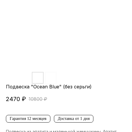
Подвеска "Ocean Blue" (без серьги)
2470
₽
10800
₽
Гарантия 12 месяцев
Доставка от 1 дня
Подвеска из апатита и маленькой жемчужины. Апатит