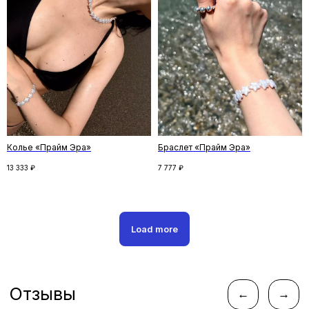
Скидка на первый заказ
Подпишитесь на рассылку и получите
скидку на первый заказ. Рассказываем
о новинках и спецпредложениях,
и делимся удивительными историями
Колье «Прайм Эра»
Браслет «Прайм Эра»
ПОДПИСАТЬСЯ
13 333
₽
7 777
₽
Нажимая кнопку «Подписаться», вы соглашаетесь
с
политикой конфиденциальности
Load more
Следите за новостями