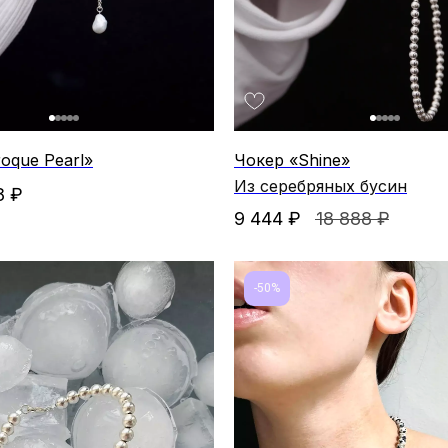
oque Pearl»
Чокер «Shine»
Из серебряных бусин
8
₽
9 444
₽
18 888
₽
-50%