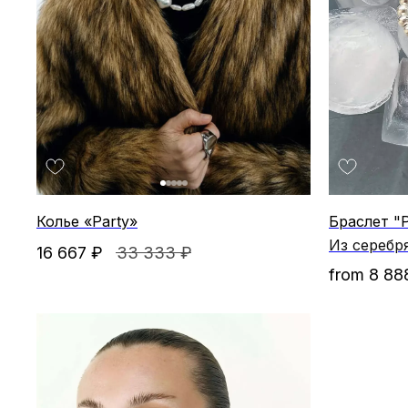
Колье «Party»
Браслет "P
Из серебр
16 667
₽
33 333
₽
from
8 88