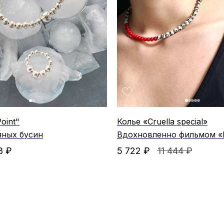
oint"
Колье «Cruella special»
яных бусин
Вдохновленно фильмом «
8
₽
5 722
₽
11 444
₽