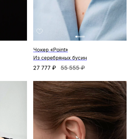
Чокер «Point»
Из серебряных бусин
27 777
₽
55 555
₽