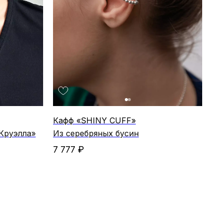
Кафф «SHINY CUFF»
Круэлла»
Из серебряных бусин
7 777
₽