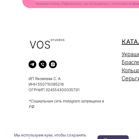
Нажимая кнопку «Подписаться», вы соглашаетесь с
политикой конфид
КАТА
Украш
Брасл
Кольц
Серьг
ИП Яковлева С. А.
ИНН 550715085216
ОГРНИП 324554300035791
*Социальная сеть Instagram запрещена в
РФ.
Мы используем куки, чтобы сохранять