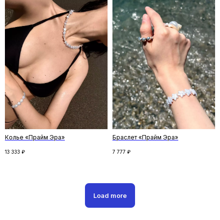
Скидка на первый заказ
Подпишитесь на рассылку и получите
скидку на первый заказ. Рассказываем
о новинках и спецпредложениях,
и делимся удивительными историями
ПОДПИСАТЬСЯ
Колье «Прайм Эра»
Браслет «Прайм Эра»
13 333
₽
7 777
₽
Нажимая кнопку «Подписаться», вы соглашаетесь
с
политикой конфиденциальности
Следите за новостями
Load more