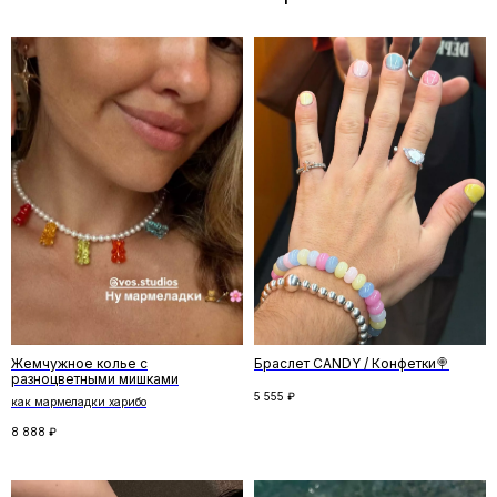
Отзывы
←
→
Жемчужное колье с
Браслет CANDY / Конфетки🍭
разноцветными мишками
5 555
₽
как мармеладки харибо
8 888
₽