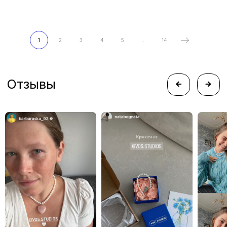
Следите за новостями
1
2
3
4
5
...
14
instagram*
telegram