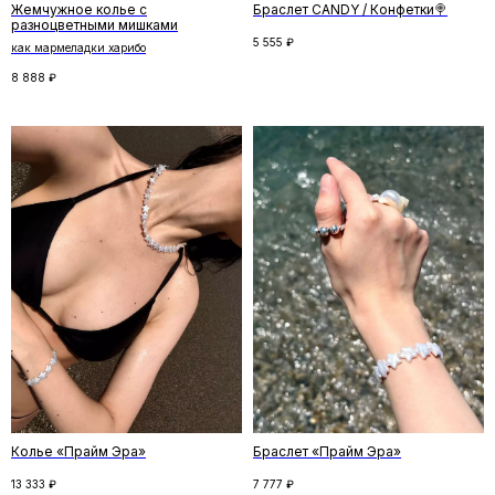
Жемчужное колье с
Браслет CANDY / Конфетки🍭
разноцветными мишками
5 555
₽
как мармеладки харибо
8 888
₽
Скидка на первый заказ
Подпишитесь на рассылку и получите
скидку на первый заказ. Рассказываем
о новинках и спецпредложениях,
и делимся удивительными историями
ПОДПИСАТЬСЯ
Нажимая кнопку «Подписаться», вы соглашаетесь
Колье «Прайм Эра»
Браслет «Прайм Эра»
с
политикой конфиденциальности
13 333
₽
7 777
₽