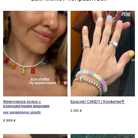
Отзывы
←
→
Жемчужное колье с
Браслет CANDY / Конфетки🍭
разноцветными мишками
5 555
₽
как мармеладки харибо
8 888
₽