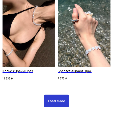
Скидка на первый заказ
Подпишитесь на рассылку и получите
скидку на первый заказ. Рассказываем
о новинках и спецпредложениях,
и делимся удивительными историями
ПОДПИСАТЬСЯ
Колье «Прайм Эра»
Браслет «Прайм Эра»
13 333
₽
7 777
₽
Нажимая кнопку «Подписаться», вы соглашаетесь
с
политикой конфиденциальности
Следите за новостями
Load more