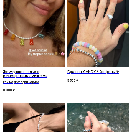
Отзывы
←
→
Жемчужное колье с
Браслет CANDY / Конфетки🍭
разноцветными мишками
5 555
₽
как мармеладки харибо
8 888
₽
Скидка на первый заказ