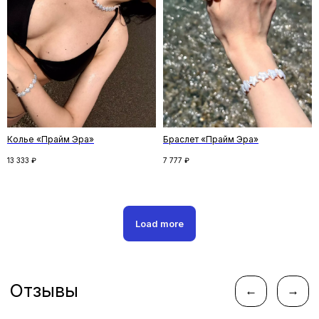
Подпишитесь на рассылку и получите
скидку на первый заказ. Рассказываем
о новинках и спецпредложениях,
и делимся удивительными историями
Колье «Прайм Эра»
Браслет «Прайм Эра»
ПОДПИСАТЬСЯ
13 333
₽
7 777
₽
Нажимая кнопку «Подписаться», вы соглашаетесь
с
политикой конфиденциальности
Load more
Следите за новостями