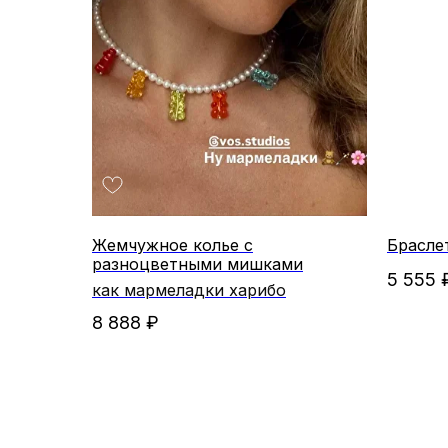
Жемчужное колье с
Брасле
разноцветными мишками
5 555
как мармеладки харибо
Отзывы
8 888
₽