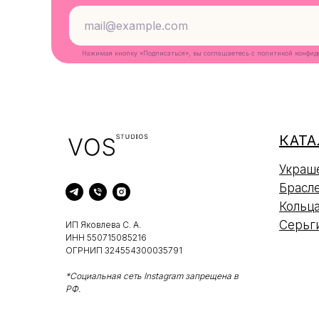
Нажимая кнопку «Подписаться», вы соглашаетесь с
политикой конфид
КАТА
Украш
Брасл
Кольц
Серьг
ИП Яковлева С. А.
ИНН 550715085216
ОГРНИП 324554300035791
*Социальная сеть Instagram запрещена в
РФ.