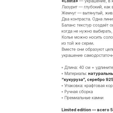
«Lolita»
— украшение, в 
Лазурит — глубокий, как 
Жемчуг — вытянутый, жив
Два контраста. Одна лини
Баланс текстур создаёт 
когда не нужно выбирать,
Колье можно носить соло
из той же серии.
Вместе они образуют цел
украшение самодостаточн
▫️ Длина: 40 см + удлинит
▫️ Материалы:
натуральны
“кукуруза”, серебро 92
▫️ Упаковка: крафтовая к
▫️ Ручная сборка
▫️ Премиальные камни
Limited edition — всего 