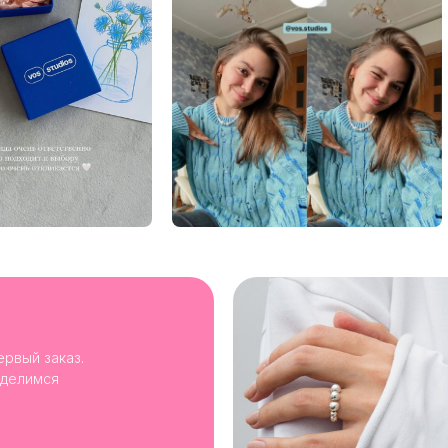
ервый заказ.
 делимся