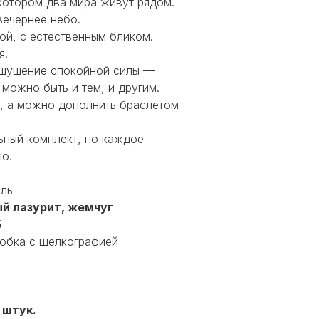
котором два мира живут рядом.
вечернее небо.
ой, с естественным бликом.
я.
ощущение спокойной силы —
 можно быть и тем, и другим.
, а можно дополнить браслетом
ьный комплект, но каждое
о.
ель
й лазурит, жемчуг
5
оробка с шелкографией
5 штук.