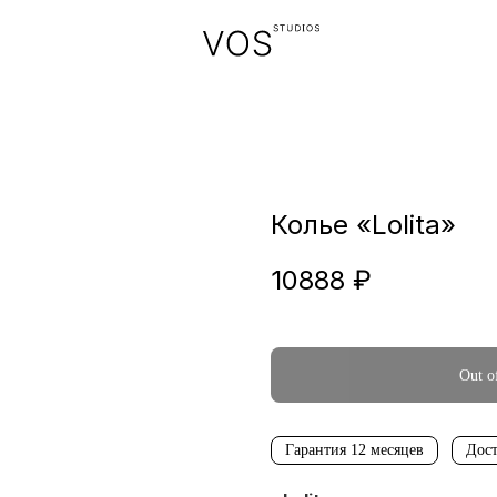
Колье «Lolita»
10888
₽
Out o
Гарантия 12 месяцев
Дост