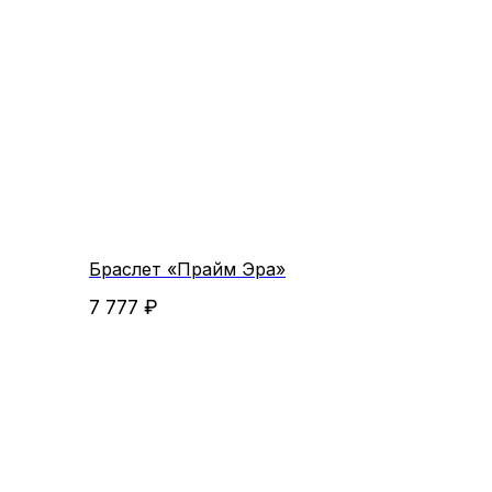
Браслет «Прайм Эра»
7 777
₽
←
→