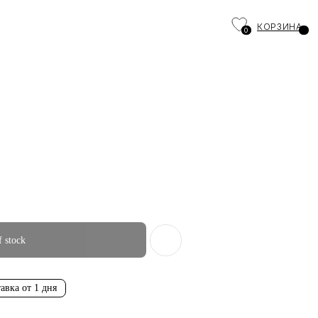
КОРЗИНА
0
f stock
авка от 1 дня