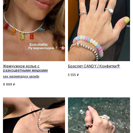
Отзывы
←
→
Жемчужное колье с
Браслет CANDY / Конфетки🍭
разноцветными мишками
5 555
₽
как мармеладки харибо
8 888
₽
Скидка на первый заказ