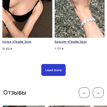
Подпишитесь на рассылку и получите
скидку на первый заказ. Рассказываем
о новинках и спецпредложениях,
и делимся удивительными историями
Колье «Прайм Эра»
Браслет «Прайм Эра»
ПОДПИСАТЬСЯ
13 333
₽
7 777
₽
Нажимая кнопку «Подписаться», вы соглашаетесь
с
политикой конфиденциальности
Load more
Следите за новостями