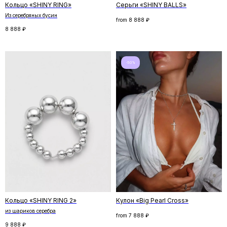
Кольцо «SHINY RING»
Серьги «SHINY BALLS»
Из серебряных бусин
from
8 888
₽
8 888
₽
-50%
Скидка на первый заказ
Подпишитесь на рассылку и получите
скидку на первый заказ. Рассказываем
о новинках и спецпредложениях,
и делимся удивительными историями
ПОДПИСАТЬСЯ
Кольцо «SHINY RING 2»
Кулон «Big Pearl Cross»
Нажимая кнопку «Подписаться», вы соглашаетесь
из шариков серебра
from
7 888
₽
с
политикой конфиденциальности
9 888
₽