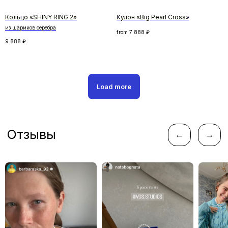
Кольцо «SHINY RING 2»
Кулон «Big Pearl Cross»
из шариков серебра
from
7 888
₽
9 888
₽
ПОДПИСАТЬСЯ
Нажимая кнопку «Подписаться», вы соглашаетесь
с
политикой конфиденциальности
Load more
Следите за новостями
instagram*
telegram