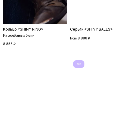
Кольцо «SHINY RING»
Серьги «SHINY BALLS»
Из серебряных бусин
from
8 888
₽
8 888
₽
-50%
Скидка на первый заказ
Подпишитесь на рассылку и получите
скидку на первый заказ. Рассказываем
о новинках и спецпредложениях,
и делимся удивительными историями